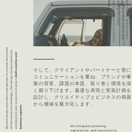
W
e
w
o
r
k
c
l
o
s
e
l
y
w
i
t
h
c
l
i
e
n
t
s
a
n
d
p
a
r
t
n
e
r
s
t
o
u
n
c
o
v
e
r
t
h
e
e
s
s
e
n
c
e
o
f
t
h
e
i
r
b
r
a
n
d
a
n
d
c
h
a
l
l
e
n
g
e
s
,
t
h
e
n
d
e
s
i
g
n
t
h
e
b
e
s
t
e
x
p
r
e
s
s
i
o
n
a
n
d
e
x
e
c
u
t
i
o
n
p
l
a
n
t
o
m
a
x
i
m
i
z
e
v
a
l
u
e
i
n
both creative and business aspects.
W
e
w
o
r
k
c
l
o
s
e
l
y
w
i
t
h
c
l
i
e
n
t
s
a
n
d
p
a
r
t
n
e
s
t
o
u
n
c
o
v
e
r
t
h
e
e
s
s
e
c
e
o
f
t
h
e
i
r
b
r
a
n
d
a
n
d
c
h
a
l
l
e
n
g
e
s
,
t
h
e
n
d
e
s
i
n
t
h
e
b
e
s
t
e
x
p
r
e
s
s
i
o
a
n
d
e
x
e
c
u
t
i
o
n
p
l
a
n
t
o
m
a
x
i
m
i
z
e
v
a
l
u
e
i
n
n
b
o
t
h
c
r
e
a
t
i
v
e
a
n
d
b
u
s
i
n
e
s
s
a
s
p
e
c
t
s
そして、クライアントやパートナーと密に
コミュニケーションを重ね、ブランドや事
r
g
n
業の背景、課題の本質、取り巻く環境を深
く掘り下げます。最適な表現と実装計画を
設計し、クリエイティブとビジネスの両面
から価値を最大化します。
.
We integrate planning,
expression, and execution to