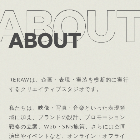
ABOU
ABOU
ABOU
ABOU
A
B
O
U
T
RERAWは、企画・表現・実装を横断的に実行
するクリエイティブスタジオです。
私たちは、映像・写真・音楽といった表現領
域に加え、ブランドの設計、プロモーション
戦略の立案、Web・SNS施策、さらには空間
演出やイベントなど、オンライン・オフライ