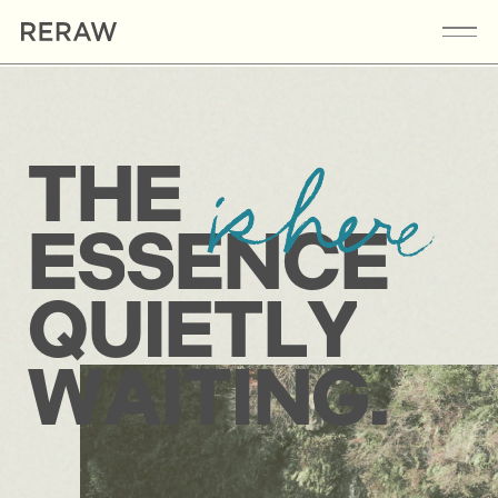
T
H
E
E
S
S
E
N
C
E
Q
U
I
E
T
L
Y
W
A
I
T
I
N
G
.