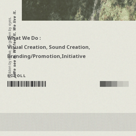
/ We see it. We feel it. We live it.
Hidden by noise, forgotten by eyes.
What We Do :
Visual Creation, Sound Creation,
Branding/Promotion,Initiative
SCROLL